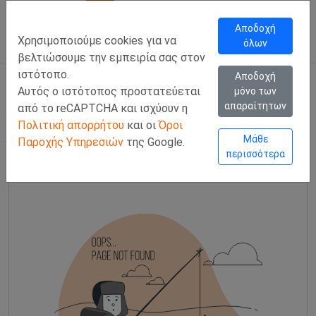
Call Us
Facebook
LinkedIn
Viber Chat +357 97443393
WhatsApp Chat +35
Αποδοχή
Χρησιμοποιούμε cookies για να
όλων
ΣΥΝΔΕΣΗ
Ελλ
βελτιώσουμε την εμπειρία σας στον
ιστότοπο.
Αποδοχή
Αυτός ο ιστότοπος προστατεύεται
μόνο των
απαραίτητων
από το reCAPTCHA και ισχύουν η
Πολιτική απορρήτου
και οι
Όροι
Μάθε
Παροχής Υπηρεσιών
της Google.
περισσότερα