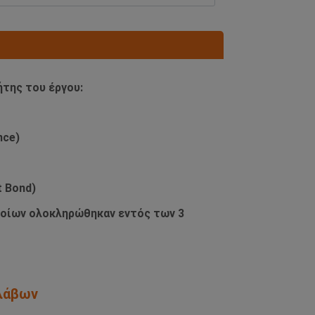
ήτης του έργου:
nce)
 Bond)
ποίων ολοκληρώθηκαν εντός των 3
ολάβων