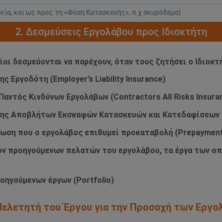
ικία, και ως προς τη «Φύση Κατασκευής», π.χ σκυρόδεμα)
2. Δεσμεύσεις Εργολάβου προς Ιδιοκτήτη
οίοι δεσμεύονται να παρέχουν, όταν τους ζητήσει ο Ιδιοκτ
 Εργοδότη (Employer’s Liability Insurance)
αντός Κινδύνων Εργολάβων (Contractors All Risks Insura
ισης Αποβλήτων Εκσκαφών Κατασκευών και Κατεδαφίσεων
τωση που ο εργολάβος επιθυμεί προκαταβολή (Prepayment
τον προηγούμενων πελατών του εργολάβου, τα έργα των ο
οηγούμενων έργων (Portfolio)
/Μελετητή του Έργου για την Προσοχή των Εργ