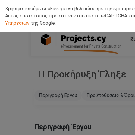
Χρησιμοποιούμε cookies για να βελτιώσουμε την εμπειρία 
Call Us
Facebook
LinkedIn
Viber Chat +357 97443393
WhatsApp Chat +3
Αυτός ο ιστότοπος προστατεύεται από το reCAPTCHA και
Υπηρεσιών
της Google.
Ιδ
Η Προκήρυξη Έληξε
Περιγραφή Έργου
Προϋποθέσεις & Όροι
Περιγραφή Έργου