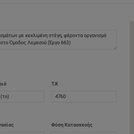
ριό
Τ.Κ
γασίας
Φύση Κατασκευής