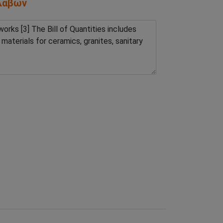
ολάβων