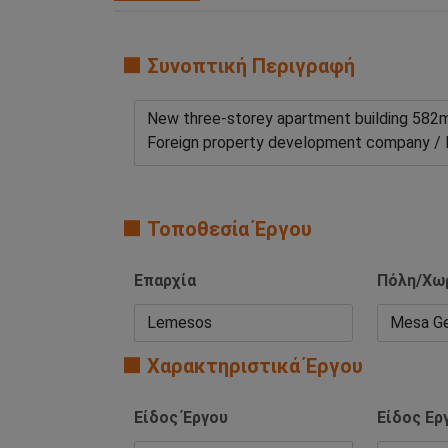
🟧 Συνοπτική Περιγραφή
🟧 Τοποθεσία Έργου
Επαρχία
Πόλη/Χω
🟧 Χαρακτηριστικά Έργου
Είδος Έργου
Είδος Ερ