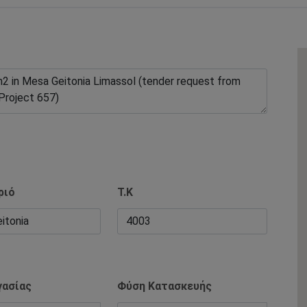
ριό
Τ.Κ
γασίας
Φύση Κατασκευής