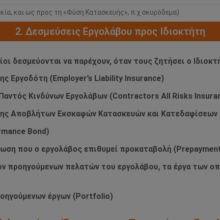
ικία, και ως προς τη «Φύση Κατασκευής», π.χ σκυρόδεμα)
2. Δεσμεύσεις Εργολάβου προς Ιδιοκτήτη
οίοι δεσμεύονται να παρέχουν, όταν τους ζητήσει ο Ιδιοκτ
 Εργοδότη (Employer’s Liability Insurance)
αντός Κινδύνων Εργολάβων (Contractors All Risks Insura
ισης Αποβλήτων Εκσκαφών Κατασκευών και Κατεδαφίσεων
rmance Bond)
τωση που ο εργολάβος επιθυμεί προκαταβολή (Prepayment
τον προηγούμενων πελατών του εργολάβου, τα έργα των ο
οηγούμενων έργων (Portfolio)