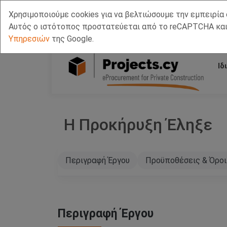
Χρησιμοποιούμε cookies για να βελτιώσουμε την εμπειρία 
Call Us
Facebook
LinkedIn
Viber Chat +357 97443393
WhatsApp Chat +3
Αυτός ο ιστότοπος προστατεύεται από το reCAPTCHA και
Υπηρεσιών
της Google.
Ιδ
Η Προκήρυξη Έληξε
Περιγραφή Έργου
Προϋποθέσεις & Όροι
Περιγραφή Έργου