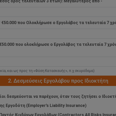
έσος όρος τελευταίων 3 ετών): Mεγαλύτερος από -
€50.000 που Ολοκλήρωσε ο Εργολάβος τα τελευταία 7 χρό
€50.000 που ολοκλήρωσε ο Εργολάβος τα τελευταία 7 χρόν
ικία, και ως προς τη «Φύση Κατασκευής», π.χ σκυρόδεμα)
2. Δεσμεύσεις Εργολάβου προς Ιδιοκτήτη
οίοι δεσμεύονται να παρέχουν, όταν τους ζητήσει ο Ιδιοκτ
 Εργοδότη (Employer’s Liability Insurance)
αντός Κινδύνων Εργολάβων (Contractors All Risks Insura