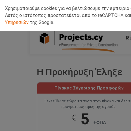
Χρησιμοποιούμε cookies για να βελτιώσουμε την εμπειρία 
Call Us
Facebook
LinkedIn
Viber Chat +357 97443393
WhatsApp Chat +3
Αυτός ο ιστότοπος προστατεύεται από το reCAPTCHA και
Υπηρεσιών
της Google.
Ιδ
Η Προκήρυξη Έληξε
Πίνακας Σύγκρισης Προσφορών
Ξεκλείδωσε τώρα τα ποσά στον πίνακα και δες τ
πραγματικές τιμές της αγοράς!
5
€
+ΦΠΑ