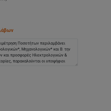
ολάβων