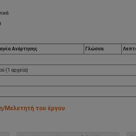
νικά
0
ηνία Aνάρτησης
Γλώσσα
Λεπτ
ύ (1 αρχεία)
ήτη/Μελετητή του έργου