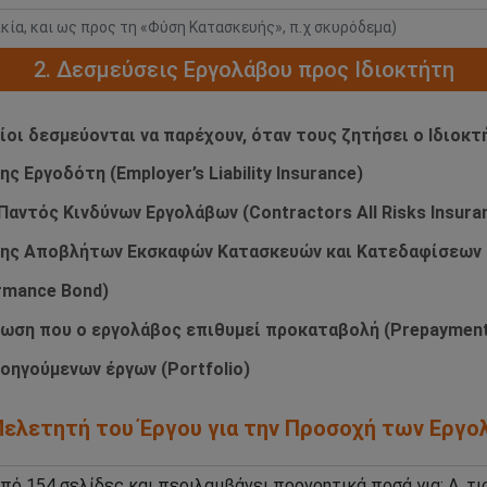
ικία, και ως προς τη «Φύση Κατασκευής», π.χ σκυρόδεμα)
2. Δεσμεύσεις Εργολάβου προς Ιδιοκτήτη
οίοι δεσμεύονται να παρέχουν, όταν τους ζητήσει ο Ιδιοκτ
 Εργοδότη (Employer’s Liability Insurance)
αντός Κινδύνων Εργολάβων (Contractors All Risks Insura
ισης Αποβλήτων Εκσκαφών Κατασκευών και Κατεδαφίσεων
rmance Bond)
τωση που ο εργολάβος επιθυμεί προκαταβολή (Prepayment
οηγούμενων έργων (Portfolio)
/Μελετητή του Έργου για την Προσοχή των Εργ