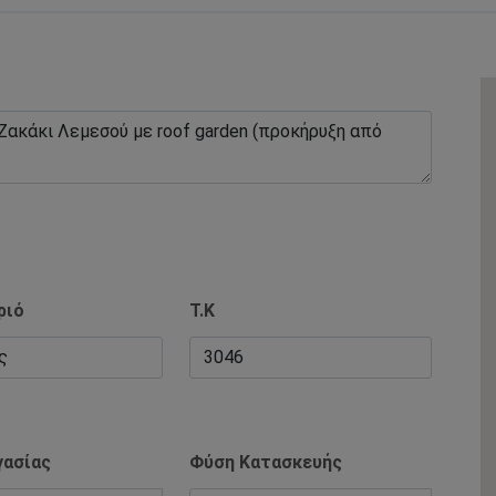
ριό
Τ.Κ
γασίας
Φύση Κατασκευής