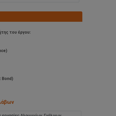
ήτης του έργου:
nce)
 Bond)
ολάβων