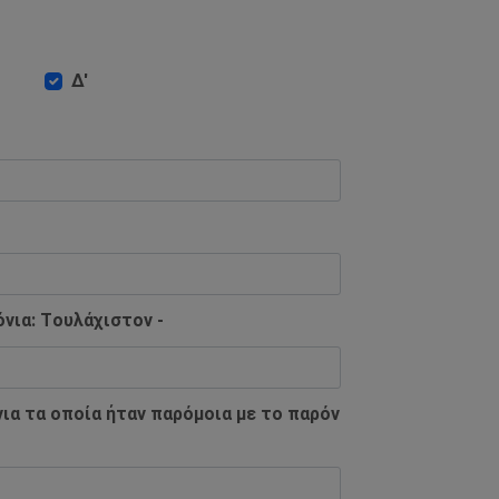
Δ'
νια: Tουλάχιστον -
ια τα οποία ήταν παρόμοια με το παρόν