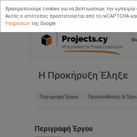
Χρησιμοποιούμε cookies για να βελτιώσουμε την εμπειρία 
Call Us
Facebook
LinkedIn
Viber Chat +357 97443393
WhatsApp Chat +3
Αυτός ο ιστότοπος προστατεύεται από το reCAPTCHA και
Υπηρεσιών
της Google.
Ιδ
Η Προκήρυξη Έληξε
Περιγραφή Έργου
Προϋποθέσεις & Όροι
Περιγραφή Έργου