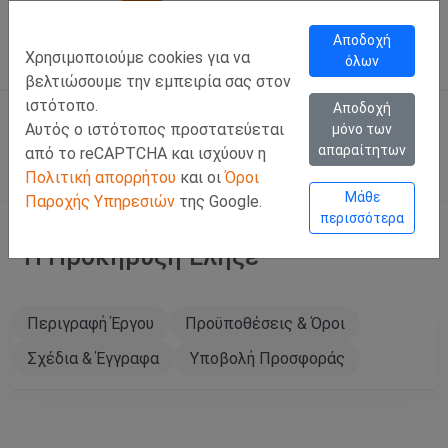
Call Us
Facebook
LinkedIn
Viber Chat +357 97443393
WhatsApp Chat +35
Αποδοχή
Χρησιμοποιούμε cookies για να
όλων
ΣΥΝΔΕΣΗ
Ελλ
βελτιώσουμε την εμπειρία σας στον
ιστότοπο.
Αποδοχή
Αυτός ο ιστότοπος προστατεύεται
μόνο των
απαραίτητων
από το reCAPTCHA και ισχύουν η
Πολιτική απορρήτου
και οι
Όροι
Μάθε
Παροχής Υπηρεσιών
της Google.
περισσότερα
Η Προκήρυξη Έληξε
Περιγραφή Έργου
Προϋποθέσεις & Όροι
Σχέδια & Έγγραφα
Υποβολή Προσφοράς