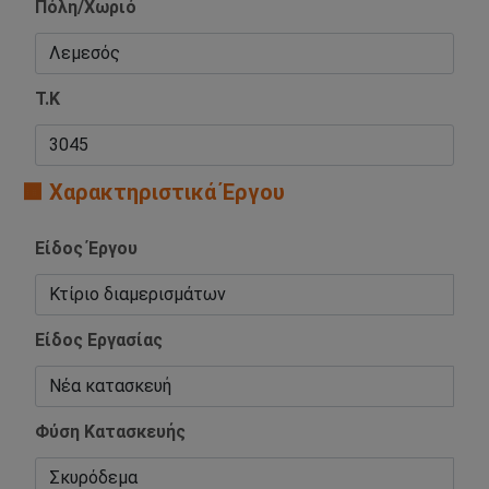
Πόλη/Χωριό
Τ.Κ
🟧 Χαρακτηριστικά Έργου
Είδος Έργου
Είδος Εργασίας
Φύση Κατασκευής