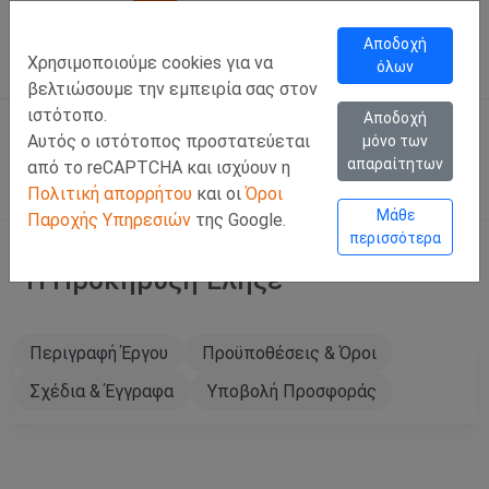
Call Us
Facebook
LinkedIn
Viber Chat +357 97443393
WhatsApp Chat +35
Αποδοχή
Χρησιμοποιούμε cookies για να
όλων
ΣΥΝΔΕΣΗ
Ελλ
βελτιώσουμε την εμπειρία σας στον
ιστότοπο.
Αποδοχή
Αυτός ο ιστότοπος προστατεύεται
μόνο των
απαραίτητων
από το reCAPTCHA και ισχύουν η
Πολιτική απορρήτου
και οι
Όροι
Μάθε
Παροχής Υπηρεσιών
της Google.
περισσότερα
Η Προκήρυξη Έληξε
Περιγραφή Έργου
Προϋποθέσεις & Όροι
Σχέδια & Έγγραφα
Υποβολή Προσφοράς