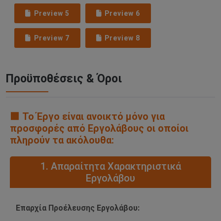
Preview 5
Preview 6
Preview 7
Preview 8
Προϋποθέσεις & Όροι
🟧 Το Έργο είναι ανοικτό μόνο για
προσφορές από Εργολάβους οι οποίοι
πληρούν τα ακόλουθα:
1. Απαραίτητα Χαρακτηριστικά
Εργολάβου
Επαρχία Προέλευσης Εργολάβου: