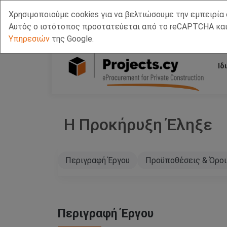
Χρησιμοποιούμε cookies για να βελτιώσουμε την εμπειρία 
Call Us
Facebook
LinkedIn
Viber Chat +357 97443393
WhatsApp Chat +3
Αυτός ο ιστότοπος προστατεύεται από το reCAPTCHA και
Υπηρεσιών
της Google.
Ιδ
Η Προκήρυξη Έληξε
Περιγραφή Έργου
Προϋποθέσεις & Όροι
Περιγραφή Έργου