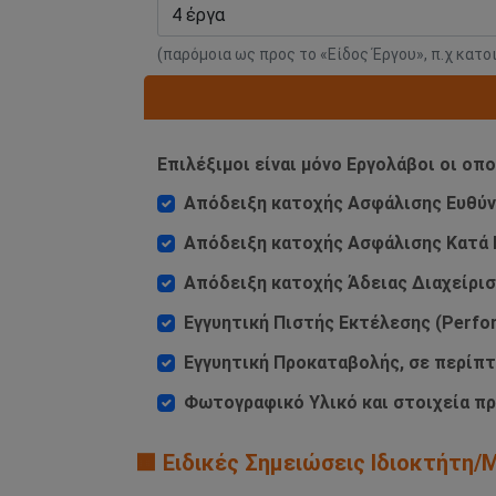
(παρόμοια ως προς το «Είδος Έργου», π.χ κατο
Επιλέξιμοι είναι μόνο Εργολάβοι οι οπ
Απόδειξη κατοχής Ασφάλισης Ευθύνης
Απόδειξη κατοχής Ασφάλισης Κατά Π
Απόδειξη κατοχής Άδειας Διαχείρ
Εγγυητική Πιστής Εκτέλεσης (Perfo
Εγγυητική Προκαταβολής, σε περίπ
Φωτογραφικό Υλικό και στοιχεία πρ
🟧 Ειδικές Σημειώσεις Ιδιοκτήτη