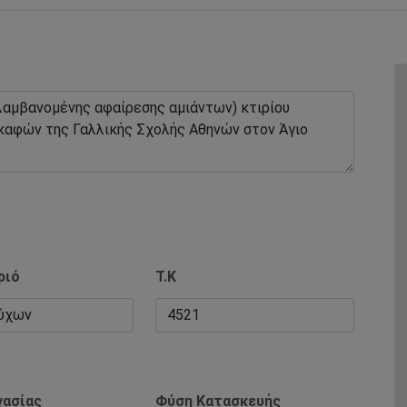
ριό
Τ.Κ
γασίας
Φύση Κατασκευής