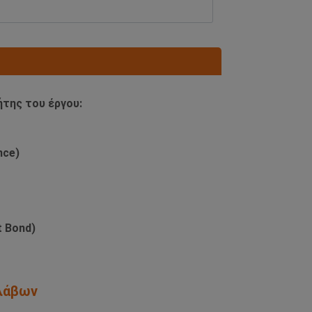
ήτης του έργου:
nce)
 Bond)
ολάβων