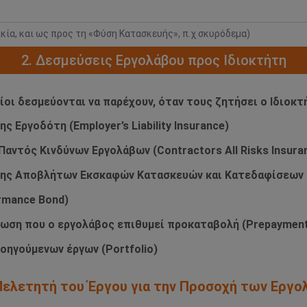
ικία, και ως προς τη «Φύση Κατασκευής», π.χ σκυρόδεμα)
2. Δεσμεύσεις Εργολάβου προς Ιδιοκτήτη
οίοι δεσμεύονται να παρέχουν, όταν τους ζητήσει ο Ιδιοκτ
 Εργοδότη (Employer’s Liability Insurance)
αντός Κινδύνων Εργολάβων (Contractors All Risks Insura
ισης Αποβλήτων Εκσκαφών Κατασκευών και Κατεδαφίσεων
rmance Bond)
τωση που ο εργολάβος επιθυμεί προκαταβολή (Prepayment
οηγούμενων έργων (Portfolio)
/Μελετητή του Έργου για την Προσοχή των Εργ