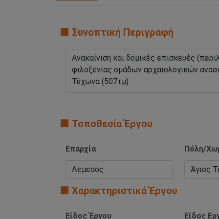
🟧 Συνοπτική Περιγραφή
🟧 Τοποθεσία Έργου
Επαρχία
Πόλη/Χω
🟧 Χαρακτηριστικά Έργου
Είδος Έργου
Είδος Ερ