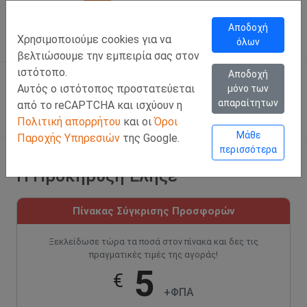
Call Us
Facebook
LinkedIn
Viber Chat +357 97443393
WhatsApp Chat +35
Αποδοχή
Χρησιμοποιούμε cookies για να
όλων
ΣΥΝΔΕΣΗ
Ελλ
βελτιώσουμε την εμπειρία σας στον
ιστότοπο.
Αποδοχή
Αυτός ο ιστότοπος προστατεύεται
μόνο των
απαραίτητων
από το reCAPTCHA και ισχύουν η
Πολιτική απορρήτου
και οι
Όροι
Μάθε
Παροχής Υπηρεσιών
της Google.
περισσότερα
Η Προκήρυξη Έληξε
Πίνακας Σύγκρισης Προσφορών
Ξεκλείδωσε τώρα τα ποσά στον πίνακα και δες τις
πραγματικές τιμές της αγοράς!
5
€
+ΦΠΑ