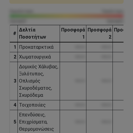
Χαμηλότερη
Υψηλότερη
(κρυφό)
(κρυφό)
Δελτία
Προσφορά
Προσφορά
Προσφο
#
Ποσοτήτων
1
2
1
Προκαταρκτικά
••••.••
••••.••
•••
2
Χωματουργικά
••••.••
••••.••
•••
Δομικός Χάλυβας,
Ξυλότυπος,
3
Οπλισμός
••••.••
••••.••
•••
Σκυροδέματος,
Σκυρόδεμα
4
Τοιχοποιίες
••••.••
••••.••
•••
Επενδύσεις,
5
Επιχρίσματα,
••••.••
••••.••
•••
Θερμομονώσεις