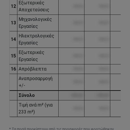
Εξωτερικές
12
••••.••
••••.••
•••
Αποχετεύσεις
Μηχανολογικές
13
••••.••
••••.••
•••
Εργασίες
Ηλεκτρολογικές
14
••••.••
••••.••
•••
Εργασίες
Εξωτερικές
15
••••.••
••••.••
•••
Εργασίες
16
Απρόβλεπτα
••••.••
••••.••
•••
Αναπροσαρμογή
••••.••
••••.••
•••
+/-
Σύνολο
••••.••
••••.••
••••
Τιμή ανά m² (για
••••.••
••••.••
•••
233 m²)
* Τα ποσά προκύπτουν από τις προσφορές που φορτώθηκαν