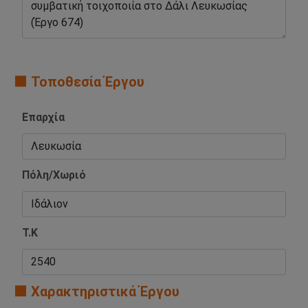
🟧 Τοποθεσία Έργου
Επαρχία
Πόλη/Χωριό
Τ.Κ
🟧 Χαρακτηριστικά Έργου