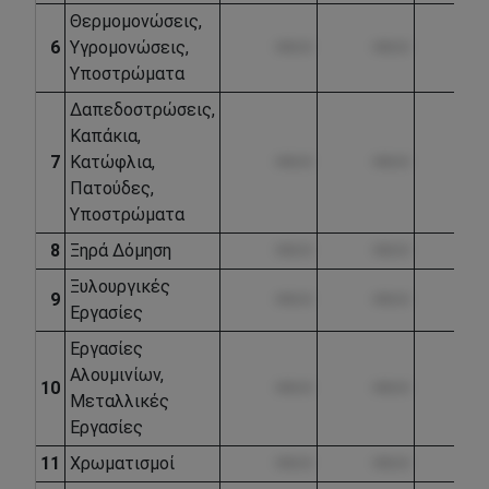
Θερμομονώσεις,
6
Υγρομονώσεις,
••••.••
••••.••
•••
Υποστρώματα
Δαπεδοστρώσεις,
Καπάκια,
7
Κατώφλια,
••••.••
••••.••
•••
Πατούδες,
Υποστρώματα
8
Ξηρά Δόμηση
••••.••
••••.••
•••
Ξυλουργικές
9
••••.••
••••.••
•••
Εργασίες
Εργασίες
Αλουμινίων,
10
••••.••
••••.••
•••
Μεταλλικές
Εργασίες
11
Χρωματισμοί
••••.••
••••.••
•••