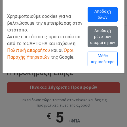
Call Us
Facebook
LinkedIn
Viber Chat +357 97443393
WhatsApp Chat +35
Αποδοχή
Χρησιμοποιούμε cookies για να
όλων
ΣΥΝΔΕΣΗ
Ελλ
βελτιώσουμε την εμπειρία σας στον
ιστότοπο.
Αποδοχή
Αυτός ο ιστότοπος προστατεύεται
μόνο των
απαραίτητων
από το reCAPTCHA και ισχύουν η
Πολιτική απορρήτου
και οι
Όροι
Μάθε
Παροχής Υπηρεσιών
της Google.
περισσότερα
Η Προκήρυξη Έληξε
Πίνακας Σύγκρισης Προσφορών
Ξεκλείδωσε τώρα τα ποσά στον πίνακα και δες τις
πραγματικές τιμές της αγοράς!
5
€
+ΦΠΑ