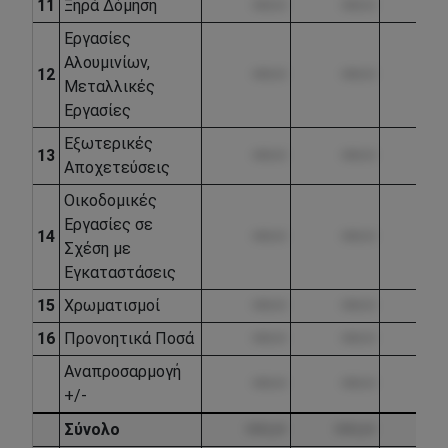
11
Ξηρά Δόμηση
••••.••
••••.••
•••
Εργασίες
Αλουμινίων,
12
••••.••
••••.••
•••
Μεταλλικές
Εργασίες
Εξωτερικές
13
••••.••
••••.••
•••
Αποχετεύσεις
Οικοδομικές
Εργασίες σε
14
••••.••
••••.••
•••
Σχέση με
Εγκαταστάσεις
15
Χρωματισμοί
••••.••
••••.••
•••
16
Προνοητικά Ποσά
••••.••
••••.••
•••
Αναπροσαρμογή
••••.••
••••.••
•••
+/-
Σύνολο
••••.••
••••.••
••••