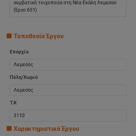
🟧 Τοποθεσία Έργου
Επαρχία
Πόλη/Χωριό
Τ.Κ
🟧 Χαρακτηριστικά Έργου