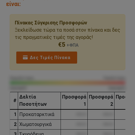
είναι:
Πίνακας Σύγκρισης Προσφορών
Ξεκλείδωσε τώρα τα ποσά στον πίνακα και δες
τις πραγματικές τιμές της αγοράς!
€
5
+ΦΠΑ
Δες Τιμές Πίνακα
Χαμηλότερη
Υψηλότερη
(κρυφό)
(κρυφό)
Δελτία
Προσφορά
Προσφορά
Προσφο
#
Ποσοτήτων
1
2
1
Προκαταρκτικά
••••.••
••••.••
•••
2
Χωματουργικά
••••.••
••••.••
•••
3
Σκυρόδεμα
••••.••
••••.••
•••