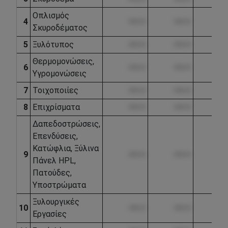
Οπλισμός
4
••••.••
••••.••
•••
Σκυροδέματος
5
Ξυλότυπος
••••.••
••••.••
•••
Θερμομονώσεις,
6
••••.••
••••.••
•••
Υγρομονώσεις
7
Τοιχοποιίες
••••.••
••••.••
•••
8
Επιχρίσματα
••••.••
••••.••
•••
Δαπεδοστρώσεις,
Επενδύσεις,
Κατώφλια, Ξύλινα
9
••••.••
••••.••
•••
Πάνελ HPL,
Πατούδες,
Υποστρώματα
Ξυλουργικές
10
••••.••
••••.••
•••
Εργασίες